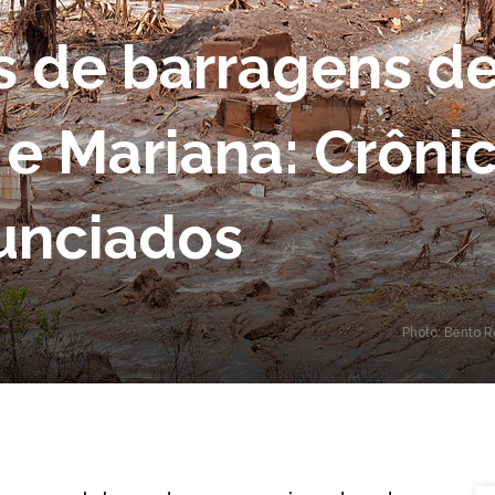
de barragens de
e Mariana: Crôni
unciados
Photo: Bento 