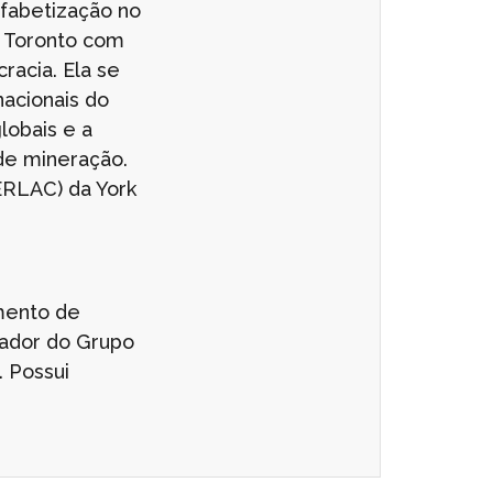
fabetização no
of Toronto com
racia. Ela se
acionais do
lobais e a
e mineração.
ERLAC) da York
mento de
nador do Grupo
 Possui