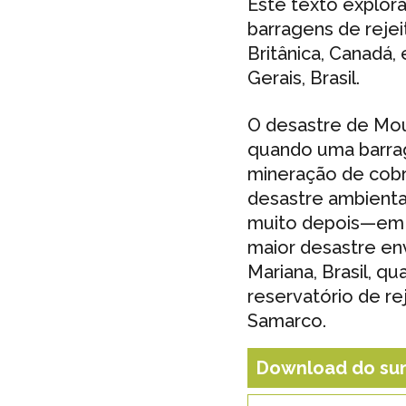
Este texto explor
barragens de rejei
Britânica, Canada
Gerais, Brasil.
O desastre de Mou
quando uma barrag
mineração de co
desastre ambiental 
muito depois—em 
maior desastre env
Mariana, Brasil, 
reservatório de r
Samarco.
Download do su