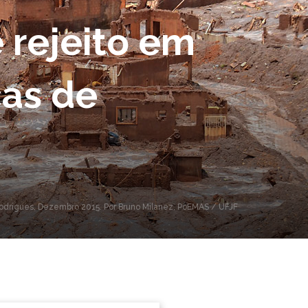
 rejeito em
cas de
Rodrigues, Dezembro 2015. Por Bruno Milanez, PoEMAS / UFJF